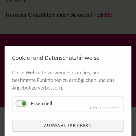
einholen.
Fotos der Grabstätten finden Sie unter
Friedhöfe
.
Cookie- und Datenschutzhinweise
Über Angebote der Trauerbegleitung durch die
Verwaisten Eltern und trauernden Geschwister
Diese Webseite verwendet Cookies, um
bestimmte Funktionen zu ermöglichen und das
Schleswig-Holstein
können Sie sich auf unserer
Angebot zu verbessern.
Homepage
vesh.de
informieren.
Essenziell
Details einblenden
AUSWAHL SPEICHERN