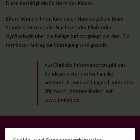
Diese bestätigt die Existenz des Kindes.
Eltern können ihrem Kind einen Namen geben. Beim
Standesamt muss der Nachweis der Klinik oder
Gynäkologin über die Fehlgeburt vorgelegt werden. Ein
formloser Antrag zur Eintragung wird gestellt.
Ausführliche Informationen gibt das
Bundesministerium für Familie,
Senioren, Frauen und Jugend unter dem
Stichwort „Sternenkinder“ auf
www.bmfsfj.de
.