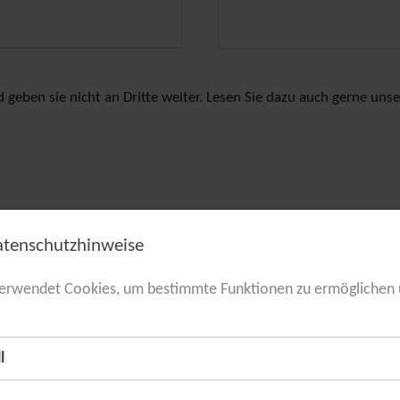
 geben sie nicht an Dritte weiter. Lesen Sie dazu auch gerne uns
atenschutzhinweise
erwendet Cookies, um bestimmte Funktionen zu ermöglichen
Über Angebote der Trauerbegleitung durc
Geschwister Schleswig-Holstein
können Sie sich
l