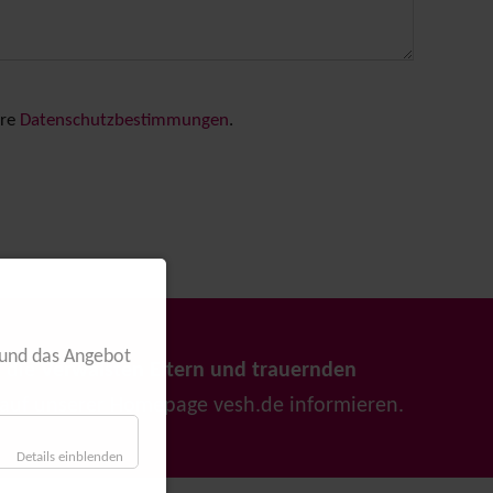
ere
Datenschutzbestimmungen
.
 und das Angebot
h die
Verwaisten Eltern und trauernden
 auf unserer Homepage
vesh.de
informieren.
Details einblenden