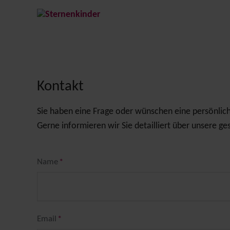
Leitfaden für eine Individuelle Bestattung
Entscheidung zur Beisetzung
Kontakt
Vom Kind Abschied nehmen
Sie haben eine Frage oder wünschen eine persönlic
Die Wahl der Grabstätte
Gerne informieren wir Sie detailliert über unsere g
Überführung des Kindes zum Friedhof
Trauer- oder Abschiedsfeier
Pflichtfeld
Name
*
Pflichtfeld
Email
*